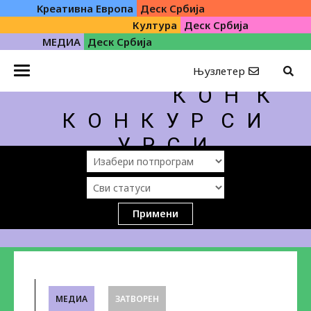
Kреативна Eвропа
Деск Србија
Култура
Деск Србија
МЕДИА
Деск Србија
Њузлетер
К О Н
К
К О Н К У Р
С И
У Р С И
Примени
МЕДИА
ЗАТВОРЕН