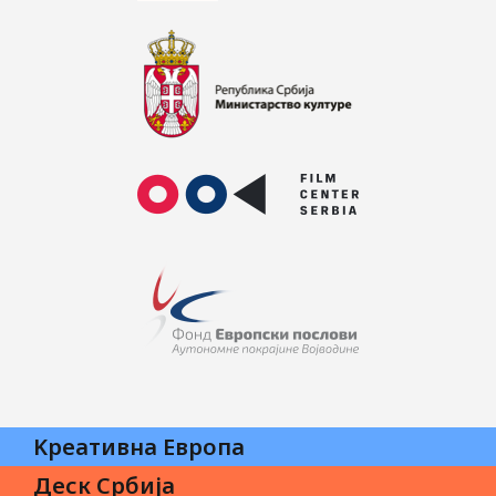
Kреативна Eвропа
Деск Србија