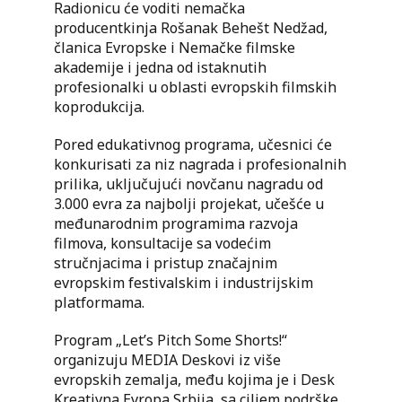
Radionicu će voditi nemačka
producentkinja Rošanak Behešt Nedžad,
članica Evropske i Nemačke filmske
akademije i jedna od istaknutih
profesionalki u oblasti evropskih filmskih
koprodukcija.
Pored edukativnog programa, učesnici će
konkurisati za niz nagrada i profesionalnih
prilika, uključujući novčanu nagradu od
3.000 evra za najbolji projekat, učešće u
međunarodnim programima razvoja
filmova, konsultacije sa vodećim
stručnjacima i pristup značajnim
evropskim festivalskim i industrijskim
platformama.
Program „Let’s Pitch Some Shorts!“
organizuju MEDIA Deskovi iz više
evropskih zemalja, među kojima je i Desk
Kreativna Evropa Srbija, sa ciljem podrške