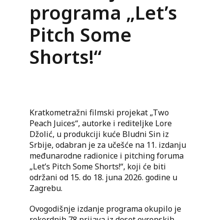
programa „Let’s
Pitch Some
Shorts!“
Kratkometražni filmski projekat „Two
Peach Juices“, autorke i rediteljke Lore
Džolić, u produkciji kuće Bludni Sin iz
Srbije, odabran je za učešće na 11. izdanju
međunarodne radionice i pitching foruma
„Let’s Pitch Some Shorts!“, koji će biti
održani od 15. do 18. juna 2026. godine u
Zagrebu.
Ovogodišnje izdanje programa okupilo je
rekordnih 78 prijava iz deset evropskih