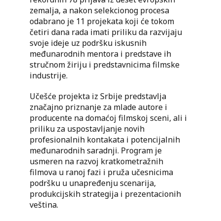
zemalja, a nakon selekcionog procesa
odabrano je 11 projekata koji će tokom
četiri dana rada imati priliku da razvijaju
svoje ideje uz podršku iskusnih
međunarodnih mentora i predstave ih
stručnom žiriju i predstavnicima filmske
industrije.
Učešće projekta iz Srbije predstavlja
značajno priznanje za mlade autore i
producente na domaćoj filmskoj sceni, ali i
priliku za uspostavljanje novih
profesionalnih kontakata i potencijalnih
međunarodnih saradnji. Program je
usmeren na razvoj kratkometražnih
filmova u ranoj fazi i pruža učesnicima
podršku u unapređenju scenarija,
produkcijskih strategija i prezentacionih
veština.