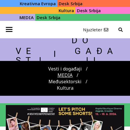
Kreativna Evropa
Desk Srbija
Kultura
Desk Srbija
MEDIA
Desk Srbija
Njuzleter
D O
V E
G A Đ A
I
S T
I
J I
Vesti i događaji
MEDIA
Međusektorski
Kultura