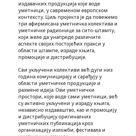
издавачких продукција које воде
уметници, у савременом европском
контексту. Циљ пројекта је да повежемо
три афирмисана уметничка колектива и
уметничке радионице за сито-штампу,
који желе да унапреде различите
аспекте својих постојећих пракси у
области штампе, израде књига,
промоције и дистрибуције.
Сви укључени колективи већ дуги низ
година комуницирају и сарађују у
области уметничке продукције и
размене идеја. Ови уметнички
простори, које воде сами уметници, већ
су активно укључени у израду књига,
независно издаваштво, као и промоцију
и дистрибуцију оригиналних
уметничких публикација кроз
организацију изложби, фестивала и