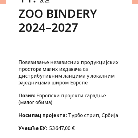
2025.
ZOO BINDERY
2024–2027
Повезивање независних продукцијских
простора малих издавача са
дистрибутивним ланцима у локалним
заједницама широм Европе
Позив:
Европски пројекти сарадње
(малог обима)
Носилац пројекта:
Турбо стрип, Србија
Учешће ЕУ:
53 647,00 €