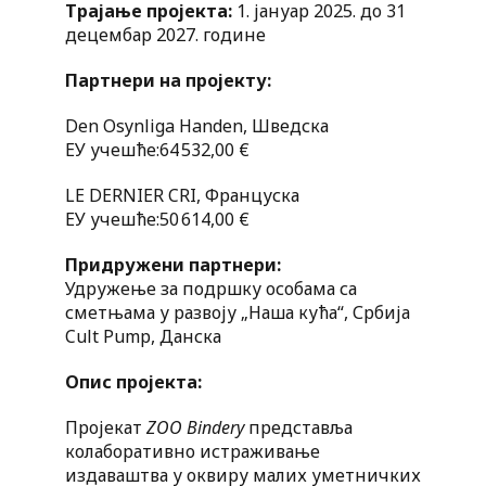
Трајање пројекта:
1. јануар 2025. до 31
децембар 2027. године
Партнери на пројекту:
Den Osynliga Handen, Шведска
ЕУ учешће:64 532,00 €
LE DERNIER CRI, Француска
ЕУ учешће:50 614,00 €
Придружени партнери:
Удружење за подршку особама са
сметњама у развоју „Наша кућа“, Србија
Cult Pump, Данска
Опис пројекта:
Пројекат
ZOO Bindery
представља
колаборативно истраживање
издаваштва у оквиру малих уметничких