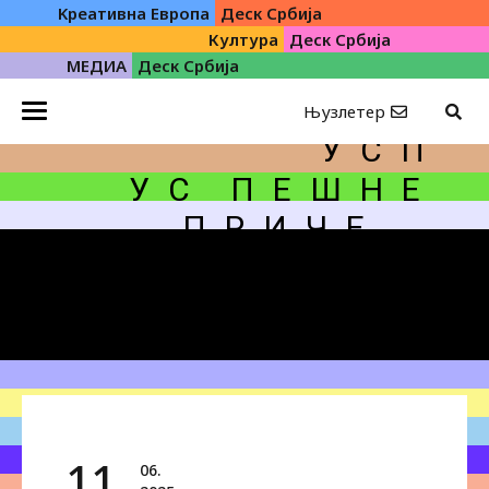
Kреативна Eвропа
Деск Србија
Култура
Деск Србија
МЕДИА
Деск Србија
Њузлетер
У С П
У С
П Е Ш Н Е
П Р И Ч Е
11.
06.