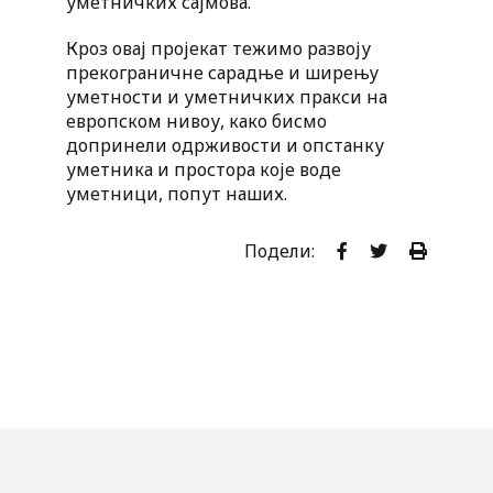
уметничких сајмова.
Кроз овај пројекат тежимо развоју
прекограничне сарадње и ширењу
уметности и уметничких пракси на
европском нивоу, како бисмо
допринели одрживости и опстанку
уметника и простора које воде
уметници, попут наших.
Подели: