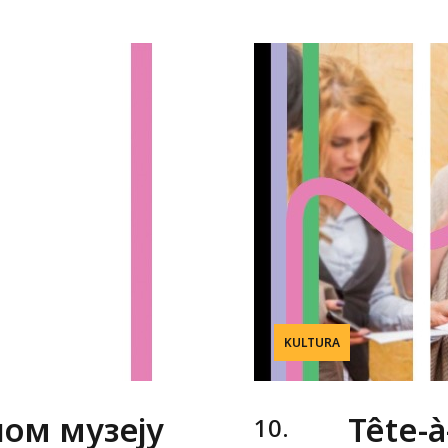
KULTURA
ом музеју
Tête-à
10.