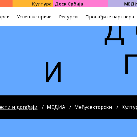
Култура
Деск Србија
МЕД
урси
Успешне приче
Ресурси
Пронађите партнера
Д
И
И
ести и догађаји
МЕДИА
Међусекторски
Култу