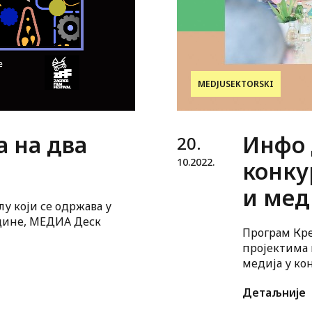
MEDJUSEKTORSKI
 на два
Инфо 
20.
10.
2022.
конку
и мед
у који се одржава у
године, МЕДИА Деск
Програм Кре
пројектима 
медија у ко
практичну п
Детаљније
оснажују тр