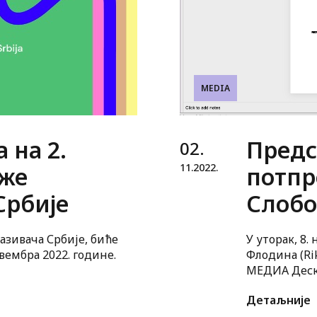
MEDIA
 на 2.
Предс
02.
11.
2022.
же
потпр
Србије
Слобо
зивача Србије, биће
У уторак, 8.
вембра 2022. године.
Флодина (Rik
МЕДИА Деск
потпрограма 
Детаљније