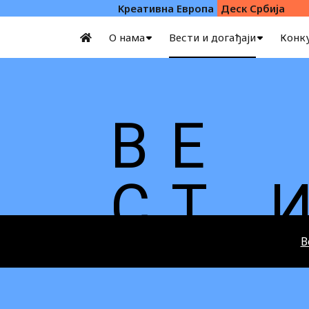
Kреативна Eвропа
Деск Србија
О нама
Вести и догађаји
Конк
В Е
С Т
В