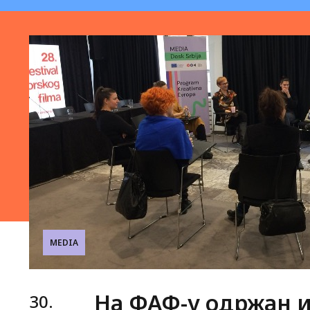
MEDIA
На ФАФ-у одржан и
30.