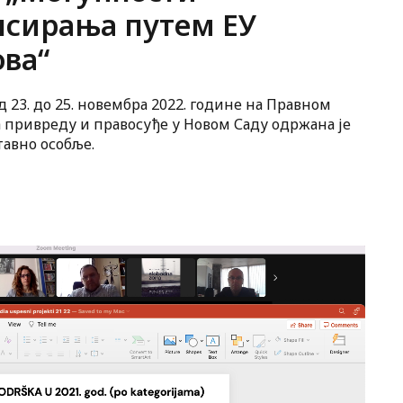
сирања путем ЕУ
ва“
д 23. до 25. новембра 2022. године на Правном
а привреду и правосуђе у Новом Саду одржана је
тавно особље.