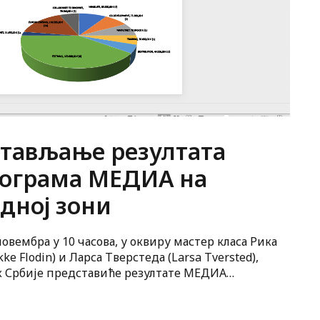
тављање резултата
ограма МЕДИА на
дној зони
 новембра у 10 часова, у оквиру мастер класа Рика
ke Flodin) и Ларса Тверстеда (Larsa Tversted),
 Србије представиће резултате МЕДИА
за Србију у 2021. години.