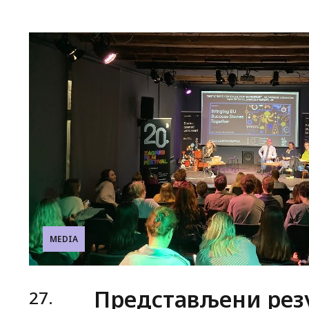
MEDIA
Представљени рез
27.