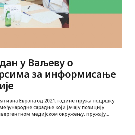
дан у Ваљеву о
рсима за информисање
ије
ативна Европа од 2021. године пружа подршку
међународне сарадње који јачају позицију
нвергентном медијском окружењу, пружају
омоћ у заштити новинарске професије и
анснационалну сарадњу и размену добрих пракси.