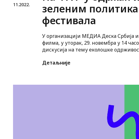
11.
2022.
зеленим политик
фестивала
У организацији МЕДИА Деска Србија и
филма, у уторак, 29. новембра у 14 час
дискусија на тему еколошке одрживо
и могућности за спровођење ”зелене а
Детаљније