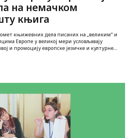
па на немачком
ту књига
омет књижевних дела писаних на „великим“ и
ицима Европе у великој мери условљавају
звој и промоцију европске језичке и културне
и.