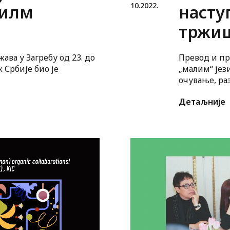
10.
2022.
филм
насту
тржиш
ава у Загребу од 23. до
Превод и пр
 Србије био је
„малим“ јез
очување, ра
разноликост
Детаљније