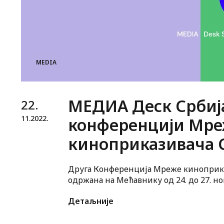
MEDIA
МЕДИА Деск Србија
22.
11.
2022.
конференцији Мре
киноприказивача 
Друга Конференција Мреже киноприка
одржана на Мећавнику од 24. до 27. но
Детаљније