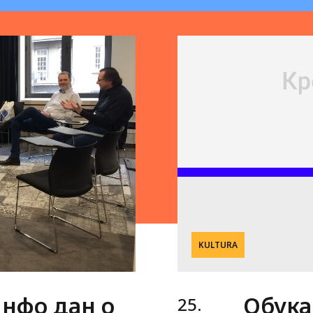
KULTURA
Обука
нфо дан о
25.