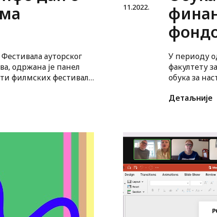
11.
2022.
финан
ама
фондо
У периоду о
 Фестивала ауторског
факултету з
ова, одржана је панел
обука за нас
сти филмских фестивала
генде”.
Детаљније