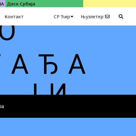
ИА
Деск Србија
Контакт
СР Ћир
Њузлетер
 О
Г А Ђ А
Ј И
ра