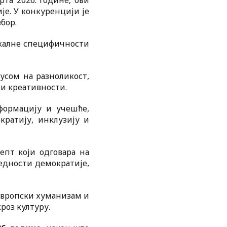
рта 2026. године, ови
је. У конкуренцији је
бор.
окалне специфичности
кусом на разноликост,
 и креативности.
формацију и учешће,
кратију, инклузију и
цепт који одговара на
редности демократије,
 европски хуманизам и
роз културу.