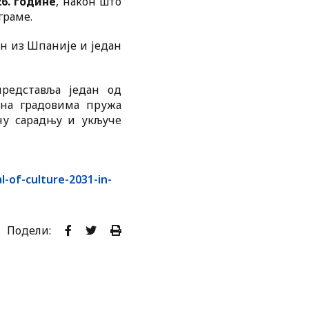
26. године
, након што
граме.
ан из Шпаније и један
представља један од
Она градовима пружа
дну сарадњу и укључе
l-of-culture-2031-in-
Подели: