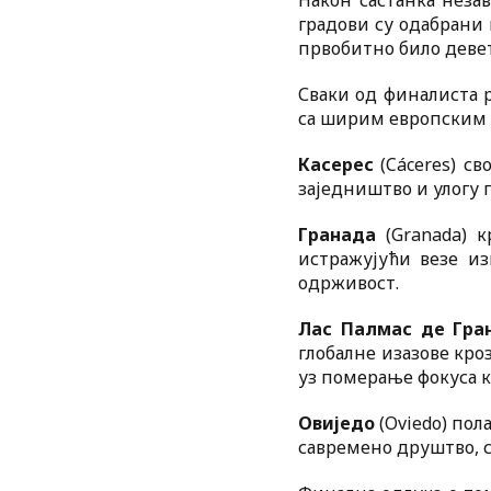
Након састанка незав
градови су одабрани 
првобитно било девет
Сваки од финалиста 
са ширим европским 
Касерес
(Cáceres) с
заједништво и улогу 
Гранада
(Granada) 
истражујући везе из
одрживост.
Лас Палмас де Гра
глобалне изазове кро
уз померање фокуса 
Овиједо
(Oviedo) пол
савремено друштво, с