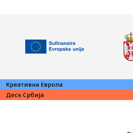
Kреативна Eвропа
Деск Србија