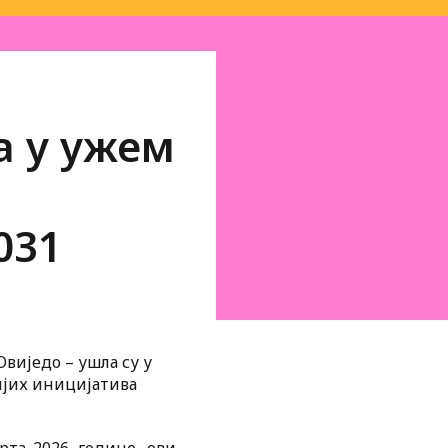
а у ужем
031
Овиједо – ушла су у
нијих иницијатива