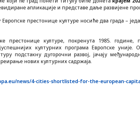
ме који ће град понети титулу биће донета
крајем 20
евидиране апликације и представе даље развијене про
у Европске престонице културе носиће два града – јед
ке престонице културе, покренута 1985. године, 
јуспешнијих културних програма Европске уније. 
туру подстакну дугорочни развој, јачају међунаро
креирање нових културних садржаја.
opa.eu/news/4-cities-shortlisted-for-the-european-capita