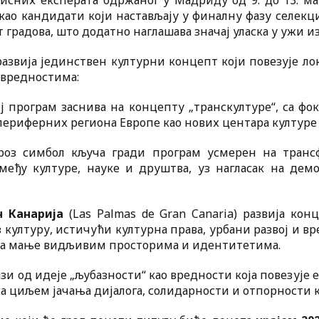
исних експерата одржаног у Мадриду од 9. до 13. ма
као кандидати који настављају у финалну фазу селекци
 градова, што додатно наглашава значај уласка у ужи из
развија јединствен културни концепт који повезује л
вредностима:
вој програм заснива на концепту „транскултуре“, са фо
периферних региона Европе као нових центара културе
кроз симбол кључа гради програм усмерен на транс
међу културе, науке и друштва, уз нагласак на демо
н Канарија
(Las Palmas de Gran Canaria) развија кон
з културу, истичући културна права, урбани развој и в
ка мање видљивим просторима и идентитетима.
ази од идеје „љубазности“ као вредности која повезује
а циљем јачања дијалога, солидарности и отпорности к