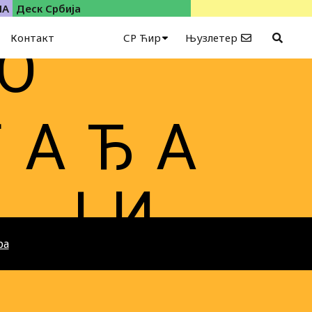
ИА
Деск Србија
Контакт
СР Ћир
Њузлетер
 О
Г А Ђ А
Ј И
ра