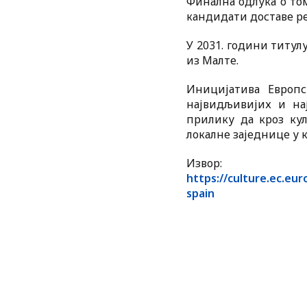
Финална одлука о то
кандидати доставе р
У 2031. години титул
из Малте.
Иницијатива Европс
највидљивијих и на
прилику да кроз кул
локалне заједнице у 
Извор:
https://culture.ec.eur
spain