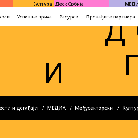
Култура
Деск Србија
МЕД
урси
Успешне приче
Ресурси
Пронађите партнера
Д
И
И
ести и догађаји
МЕДИА
Међусекторски
Култу