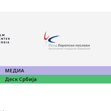
МЕДИА
Деск Србија