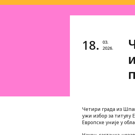
18.
03.
2026.
и
Четири града из Шпани
ужи избор за титулу 
Европске уније у обла