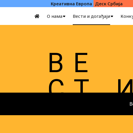
Kреативна Eвропа
Деск Србија
О нама
Вести и догађаји
Конк
В Е
С Т
В