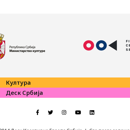
Култура
Деск Србија
Facebook
Twitter
Instagram
YouTube
LinkedIn