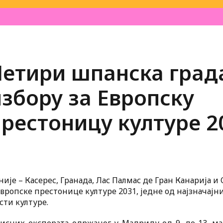
Четири шпанска град
збору за Европску
престоницу културе 2
је – Касерес, Гранада, Лас Палмас де Гран Канарија и 
Европске престонице културе 2031, једне од најзначај
сти културе.