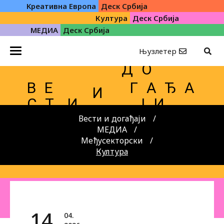
Kреативна Eвропа
Деск Србија
Култура
Деск Србија
МЕДИА
Деск Србија
Њузлетер
Д О
В Е
Г А Ђ А
И
С Т
И
Ј И
Вести и догађаји
МЕДИА
Међусекторски
Култура
14.
04.