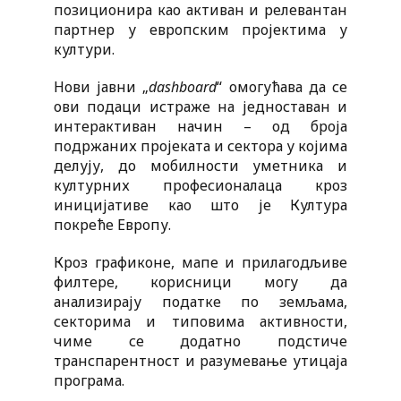
позиционира као активан и релевантан
партнер у европским пројектима у
култури.
Нови јавни „
dashboard
“ омогућава да се
ови подаци истраже на једноставан и
интерактиван начин – од броја
подржаних пројеката и сектора у којима
делују, до мобилности уметника и
културних професионалаца кроз
иницијативе као што је Култура
покреће Европу.
Кроз графиконе, мапе и прилагодљиве
филтере, корисници могу да
анализирају податке по земљама,
секторима и типовима активности,
чиме се додатно подстиче
транспарентност и разумевање утицаја
програма.