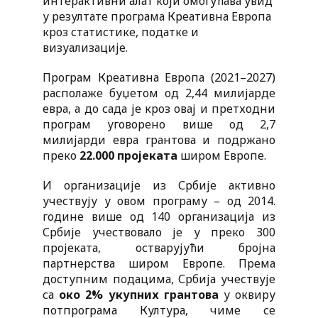
интерактивни алат који омогућава увид
у резултате програма Креативна Европа
кроз статистике, податке и
визуализације.
Програм Креативна Европа (2021–2027)
располаже буџетом од 2,44 милијарде
евра, а до сада је кроз овај и претходни
програм уговорено више од 2,7
милијарди евра грантова и подржано
преко
22.000 пројеката
широм Европе.
И организације из Србије активно
учествују у овом програму – од 2014.
године више од 140 организација из
Србије учествовало је у преко 300
пројеката, остварујући бројна
партнерства широм Европе. Према
доступним подацима, Србија учествује
са
око 2% укупних грантова
у оквиру
потпрограма Култура, чиме се