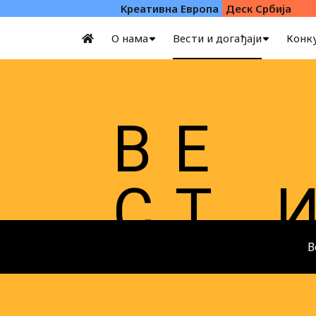
Kреативна Eвропа
Деск Србија
О нама
Вести и догађаји
Конк
В Е
С Т
В