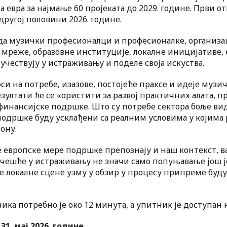
 евра за најмање 60 пројеката до 2029. године. Први о
 другој половини 2026. године.
 да музички професионалци и професионалке, организац
мреже, образовне институције, локалне иницијативе,
 учествују у истраживању и поделе своја искуства.
и на потребе, изазове, постојеће праксе и идеје музич
зултати ће се користити за развој практичних алата, п
инансијске подршке. Што су потребе сектора боље вид
одршке буду усклађени са реалним условима у којима
ону.
 европске мере подршке препознају и наш контекст, ва
Учешће у истраживању не значи само попуњавање још ј
е локалне сцене узму у обзир у процесу припреме будућ
ка потребно је око 12 минута, а упитник је доступан н
е
31. мај 2026. године
.