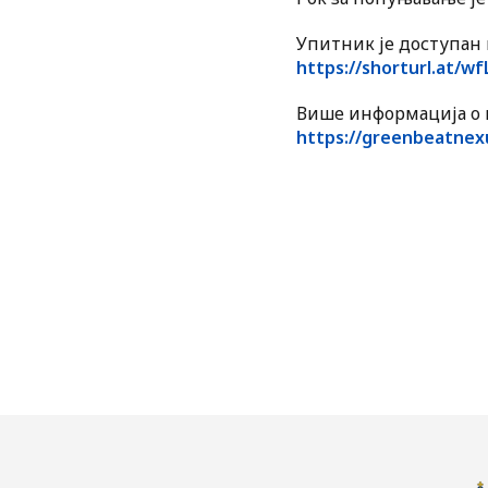
Упитник је доступан 
https://shorturl.at/wf
Више информација о и
https://greenbeatnex