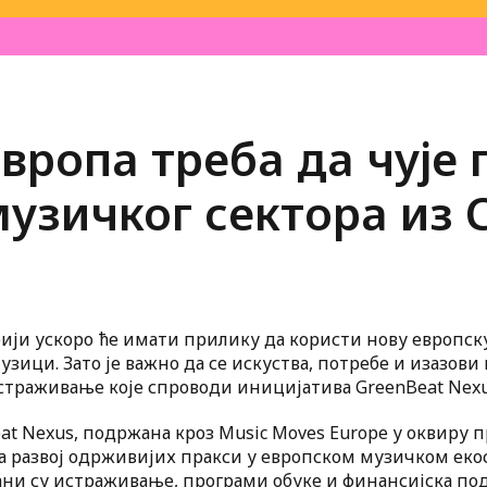
вропа треба да чује 
узичког сектора из С
ији ускоро ће имати прилику да користи нову европск
зици. Зато је важно да се искуства, потребе и изазови
истраживање које спроводи иницијатива GreenBeat Nexu
t Nexus, подржана кроз Music Moves Europe у оквиру 
на развој одрживијих пракси у европском музичком еко
ни су истраживање, програми обуке и финансијска под