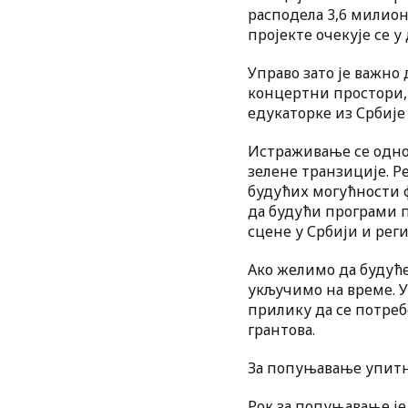
расподела 3,6 милиона
пројекте очекује се у
Управо зато је важно
концертни простори, 
едукаторке из Србије
Истраживање се однос
зелене транзиције. Ре
будућих могућности ф
да будући програми п
сцене у Србији и реги
Ако желимо да будуће
укључимо на време. 
прилику да се потреб
грантова.
За попуњавање упитни
Рок за попуњавање ј