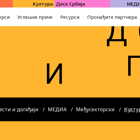
Култура
Деск Србија
МЕД
урси
Успешне приче
Ресурси
Пронађите партнера
Д
И
И
ести и догађаји
МЕДИА
Међусекторски
Култу