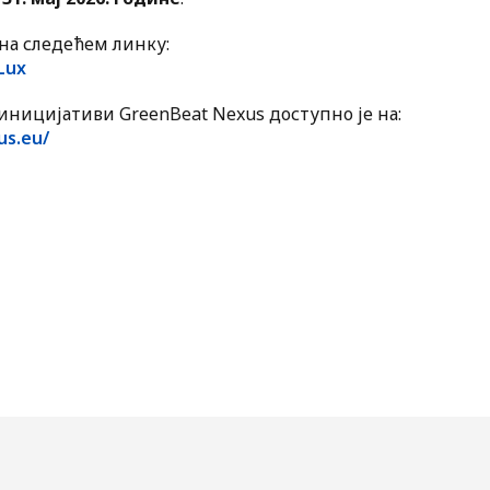
на следећем линку:
Lux
ницијативи GreenBeat Nexus доступно је на:
us.eu/