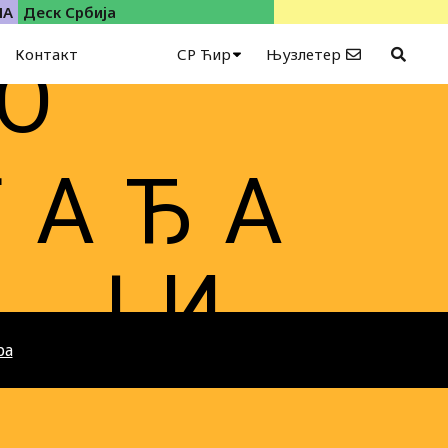
ИА
Деск Србија
Контакт
СР Ћир
Њузлетер
 О
Г А Ђ А
Ј И
ра