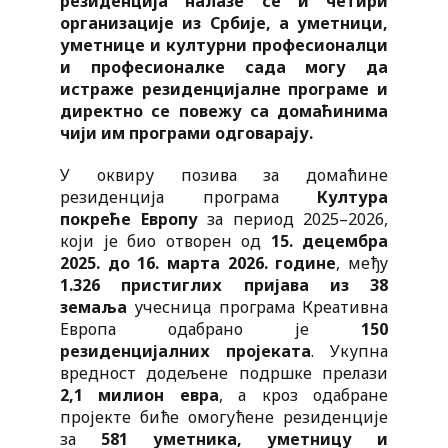
резиденција налазе се и четири
организације из Србије, а уметници,
уметнице и културни професионалци
и професионалке сада могу да
истраже резиденцијалне програме и
директно се повежу са домаћинима
чији им програми одговарају.
У оквиру позива за домаћине
резиденција програма
Култура
покреће Европу
за период 2025–2026,
који је био отворен од
15. децембра
2025. до 16. марта 2026. године
, међу
1.326 пристиглих пријава из 38
земаља
учесница програма Креативна
Европа одабрано је
150
резиденцијалних пројеката
. Укупна
вредност додељене подршке прелази
2,1 милион евра
, а кроз одабране
пројекте биће омогућене резиденције
за
581 уметника, уметницу и