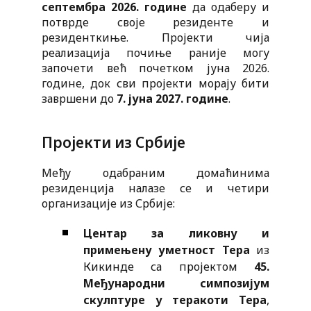
септембра 2026. године
да одаберу и
потврде своје резиденте и
резиденткиње. Пројекти чија
реализација почиње раније могу
започети већ почетком јуна 2026.
године, док сви пројекти морају бити
завршени до
7. јуна 2027. године
.
Пројекти из Србије
Међу одабраним домаћинима
резиденција налазе се и четири
организације из Србије:
Центар за ликовну и
примењену уметност Тера
из
Кикинде са пројектом
45.
Међународни симпозијум
скулптуре у теракоти Тера
,