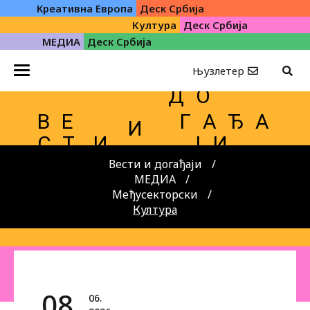
Kреативна Eвропа
Деск Србија
Култура
Деск Србија
МЕДИА
Деск Србија
Њузлетер
Д О
В Е
Г А Ђ А
И
С Т
И
Ј И
Вести и догађаји
МЕДИА
Међусекторски
Култура
08.
06.