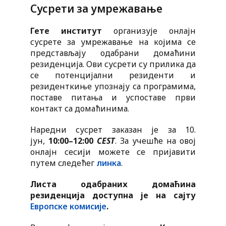
Сусрети за умрежавање
Гете институт
организује онлајн
сусрете за умрежавање на којима се
представљају одабрани домаћини
резиденција. Ови сусрети су прилика да
се потенцијални резиденти и
резиденткиње упознају са програмима,
поставе питања и успоставе први
контакт са домаћинима.
Наредни сусрет заказан је за 10.
јун,
10:00–12:00
CEST
. За учешће на овој
онлајн сесији можете се пријавити
путем следећег
линка
.
Листа одабраних домаћина
резиденција доступна је на сајту
Европске комисије
.