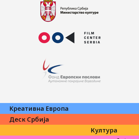
Kреативна Eвропа
Деск Србија
Култура