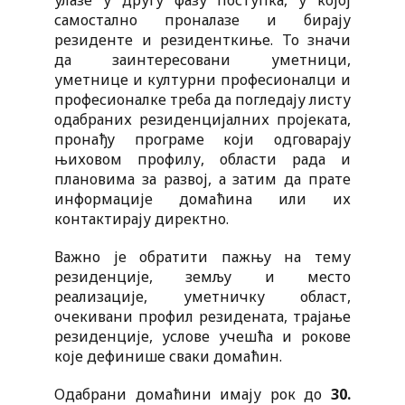
улазе у другу фазу поступка, у којој
самостално проналазе и бирају
резиденте и резиденткиње. То значи
да заинтересовани уметници,
уметнице и културни професионалци и
професионалке треба да погледају листу
одабраних резиденцијалних пројеката,
пронађу програме који одговарају
њиховом профилу, области рада и
плановима за развој, а затим да прате
информације домаћина или их
контактирају директно.
Важно је обратити пажњу на тему
резиденције, земљу и место
реализације, уметничку област,
очекивани профил резидената, трајање
резиденције, услове учешћа и рокове
које дефинише сваки домаћин.
Одабрани домаћини имају рок до
30.