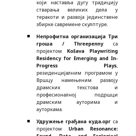
који наставља дугу традицију
стварања великих дела у
теракоти и развоја јединствене
збирке савремене скулптуре.
Непрофитна организација Три
гроша / Threepenny
са
пројектом
Košava Playwriting
Residency for Emerging and In-
Progress Plays
,
резиденцијалним програмом у
Вршцу намењеним развоју
драмских текстова и
професионалној подршци
драмским ауторима и
ауторкама.
Удружење грађана куда.орг
са
пројектом
Urban Resonance: