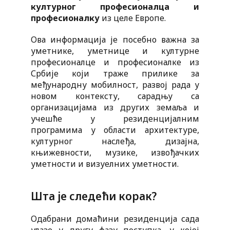
културног професионалца и
професионалку
из целе Европе.
Ова информација је посебно важна за
уметнике, уметнице и културне
професионалце и професионалке из
Србије који траже прилике за
међународну мобилност, развој рада у
новом контексту, сарадњу са
организацијама из других земаља и
учешће у резиденцијалним
програмима у области архитектуре,
културног наслеђа, дизајна,
књижевности, музике, извођачких
уметности и визуелних уметности.
Шта је следећи корак?
Одабрани домаћини резиденција сада