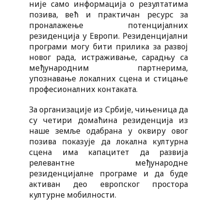
није само информација о резултатима
позива, већ и практичан ресурс за
проналажење потенцијалних
резиденција у Европи. Резиденцијални
програми могу бити прилика за развој
новог рада, истраживање, сарадњу са
међународним партнерима,
упознавање локалних сцена и стицање
професионалних контаката.
За организације из Србије, чињеница да
су четири домаћина резиденција из
наше земље одабрана у оквиру овог
позива показује да локална културна
сцена има капацитет да развија
релевантне међународне
резиденцијалне програме и да буде
активан део европског простора
културне мобилности.