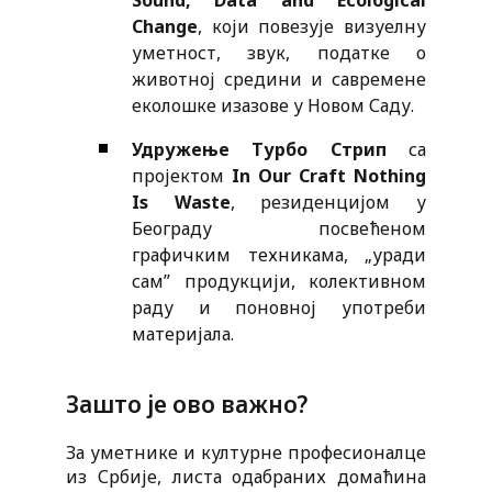
Sound, Data and Ecological
Change
, који повезује визуелну
уметност, звук, податке о
животној средини и савремене
еколошке изазове у Новом Саду.
Удружење Турбо Стрип
са
пројектом
In Our Craft Nothing
Is Waste
, резиденцијом у
Београду посвећеном
графичким техникама, „уради
сам” продукцији, колективном
раду и поновној употреби
материјала.
Зашто је ово важно?
За уметнике и културне професионалце
из Србије, листа одабраних домаћина