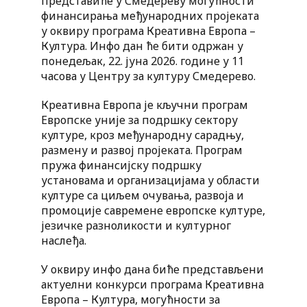
представиће у Смедереву могућности
финансирања међународних пројеката
у оквиру програма Креативна Европа –
Култура. Инфо дан ће бити одржан у
понедељак, 22. јуна 2026. године у 11
часова у Центру за културу Смедерево.
Креативна Европа је кључни програм
Европске уније за подршку сектору
културе, кроз међународну сарадњу,
размену и развој пројеката. Програм
пружа финансијску подршку
установама и организацијама у области
културе са циљем очувања, развоја и
промоције савремене европске културе,
језичке разноликости и културног
наслеђа.
У оквиру инфо дана биће представљени
актуелни конкурси програма Креативна
Европа – Култура, могућности за