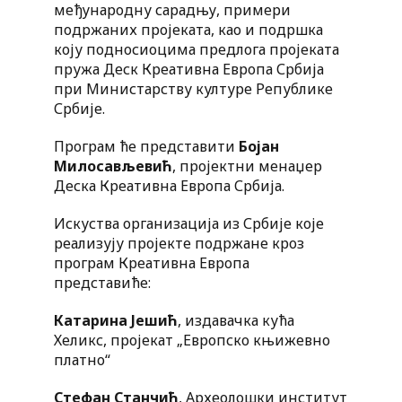
међународну сарадњу, примери
подржаних пројеката, као и подршка
коју подносиоцима предлога пројеката
пружа Деск Креативна Европа Србија
при Министарству културе Републике
Србије.
Програм ће представити
Бојан
Милосављевић
, пројектни менаџер
Деска Креативна Европа Србија.
Искуства организација из Србије које
реализују пројекте подржане кроз
програм Креативна Европа
представиће:
Катарина Јешић
, издавачка кућа
Хеликс, пројекат „Европско књижевно
платно“
Стефан Станчић
, Археолошки институт