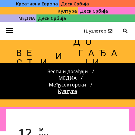
Kреативна Eвропа
Деск Србија
Култура
Деск Србија
МЕДИА
Деск Србија
Њузлетер
Д О
В Е
Г А Ђ А
И
С Т
И
Ј И
Вести и догађаји
МЕДИА
Међусекторски
Култура
12.
06.