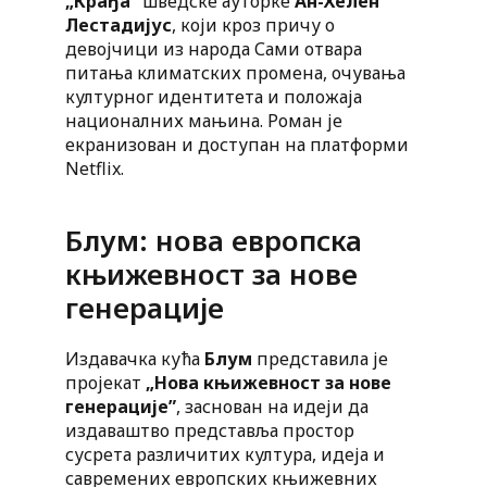
„Крађа”
шведске ауторке
Ан-Хелен
Лестадијус
, који кроз причу о
девојчици из народа Сами отвара
питања климатских промена, очувања
културног идентитета и положаја
националних мањина. Роман је
екранизован и доступан на платформи
Netflix.
Блум: нова европска
књижевност за нове
генерације
Издавачка кућа
Блум
представила је
пројекат
„Нова књижевност за нове
генерације”
, заснован на идеји да
издаваштво представља простор
сусрета различитих култура, идеја и
савремених европских књижевних