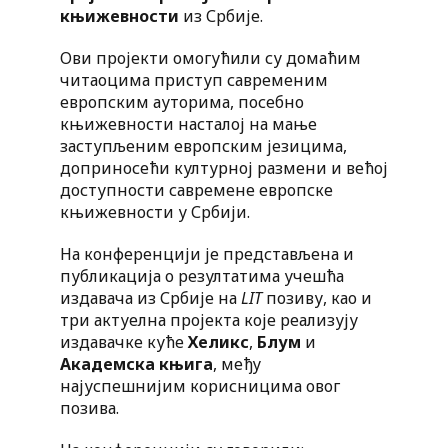
књижевности
из Србије.
Ови пројекти омогућили су домаћим
читаоцима приступ савременим
европским ауторима, посебно
књижевности насталој на мање
заступљеним европским језицима,
доприносећи културној размени и већој
доступности савремене европске
књижевности у Србији.
На конференцији је представљена и
публикација о резултатима учешћа
издавача из Србије на
LIT
позиву, као и
три актуелна пројекта које реализују
издавачке куће
Хеликс
,
Блум
и
Академска књига
, међу
најуспешнијим корисницима овог
позива.