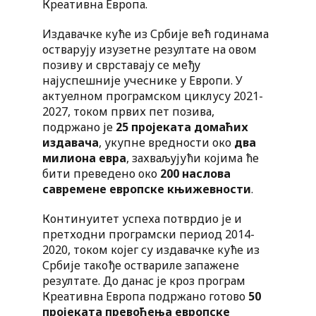
Креативна Европа.
Издавачке куће из Србије већ годинама
остварују изузетне резултате на овом
позиву и сврставају се међу
најуспешније учеснике у Европи. У
актуелном програмском циклусу 2021-
2027, током првих пет позива,
подржано је
25 пројеката домаћих
издавача
, укупне вредности око
два
милиона евра
, захваљујући којима ће
бити преведено око
200 наслова
савремене европске књижевности
.
Континуитет успеха потврдио је и
претходни програмски период 2014-
2020, током којег су издавачке куће из
Србије такође оствариле запажене
резултате. До данас је кроз програм
Креативна Европа подржано готово
50
пројеката превођења европске