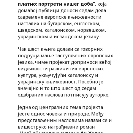
платно: портрети нашег доба”
, која
домаћој публици доноси седам дела
савремене европске књижевности
насталих на бугарском, енглеском,
шведском, каталонском, норвешком,
украјинском и исландском језику.
Чак шест књига долази са говорних
подручја мање заступљених европских
језика, чиме пројекат доприноси већој
видљивости различитих европских
култура, укључујући каталонску и
украјинску књижевност. Посебно је
значајно и то што шест од седам
одабраних наслова потписују ауторке.
Једна од централних тема пројекта
јесте однос човека и природе. Међу
представљеним насловима налази се и
вишеструко награђивани роман