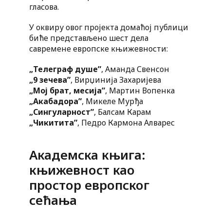
гласова.
У оквиру овог пројекта домаћој публици
биће представљено шест дела
савремене европске књижевности:
„Телеграф душе”
, Аманда Свенсон
„9 зечева”
, Вирџинија Захаријева
„Мој брат, месија”
, Мартин Вопенка
„Акабадора”
, Микеле Мурђа
„Сингуларност”
, Балсам Карам
„Чикитита”
, Педро Кармона Алварес
Академска књига:
књижевност као
простор европског
сећања