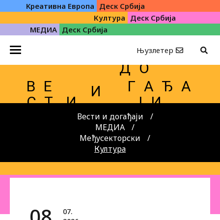
Kреативна Eвропа
Деск Србија
Култура
Деск Србија
МЕДИА
Деск Србија
Њузлетер
Д О
В Е
Г А Ђ А
И
С Т
И
Ј И
Вести и догађаји
МЕДИА
Међусекторски
Култура
08.
07.