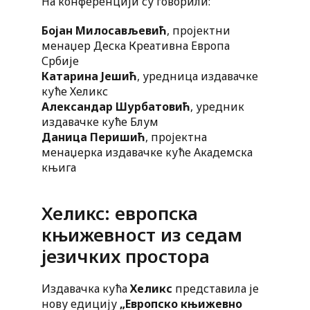
На конференцији су говорили:
Бојан Милосављевић
, пројектни
менаџер Деска Креативна Европа
Србије
Катарина Јешић
, уредница издавачке
куће Хеликс
Александар Шурбатовић
, уредник
издавачке куће Блум
Даница Перишић
, пројектна
менаџерка издавачке куће Академска
књига
Хеликс: европска
књижевност из седам
језичких простора
Издавачка кућа
Хеликс
представила је
нову едицију
„Европско књижевно