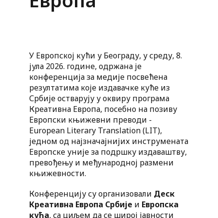
Европа
У Европској кући у Београду, у среду, 8.
јула 2026. године, одржана је
конференција за медије посвећена
резултатима које издавачке куће из
Србије остварују у оквиру програма
Креативна Европа, посебно на позиву
Европски књижевни преводи -
European Literary Translation (LIT),
једном од најзначајнијих инструмената
Европске уније за подршку издаваштву,
превођењу и међународној размени
књижевности.
Конференцију су организовали
Деск
Креативна Европа Србије
и
Европска
кућа
, са циљем да се широј јавности