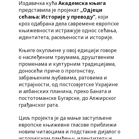
Издавачка кућа
Академска књига
представила је пројекат
„Одјеци
сећања: Историје у преводу”
, који
кроз одабрана дела савремене европске
књижевности истражује однос сећања,
идентитета, расељености и историје.
Књиге окупљене у овој едицији говоре
о наслеђеним траумама, друштвеним
променама и културним традицијама,
доносећи приче о прогонству,
забрањеним љубавима, ратовима и
истрајности, од постсовјетске Украјине
и албанских планина, преко Баната и
постотоманске Бугарске, до Алжирског
грађанског рата.
Циљ пројекта је да мање заступљене
европске књижевне гласове приближи
новим читаоцима и подстакне дијалог о
историјском памћењу, идентитету и