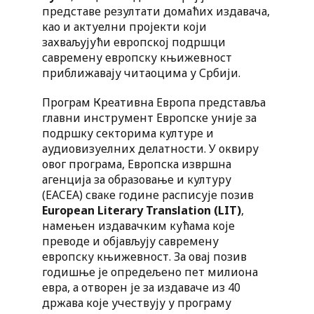
представе резултати домаћих издавача,
као и актуелни пројекти који
захваљујући европској подршци
савремену европску књижевност
приближавају читаоцима у Србији.
Програм Креативна Европа представља
главни инструмент Европске уније за
подршку секторима културе и
аудиовизуелних делатности. У оквиру
овог програма, Европска извршна
агенција за образовање и културу
(EACEA) сваке године расписује позив
European Literary Translation (LIT)
,
намењен издавачким кућама које
преводе и објављују савремену
европску књижевност. За овај позив
годишње је опредељено пет милиона
евра, а отворен је за издаваче из 40
држава које учествују у програму