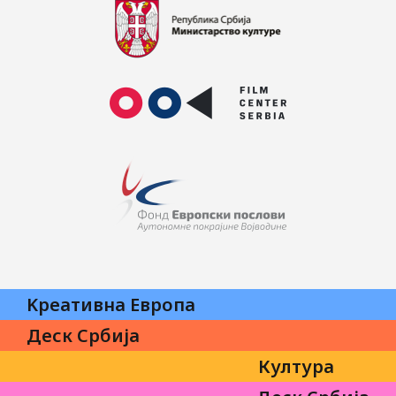
Kреативна Eвропа
Деск Србија
Култура