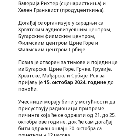
Валерија Рихтер (сценаристкиња) и
Хелен Гранквист (продуценткиња).
Догађај се организује у сарадњи са
Хрватским аудиовизуелним центром,
Бугарским филмским центром,
Филмским центром Црне Горе и
Филмским центром Србије.
Позив је отворен за тимове и појединце
из Бугарске, Црне Горе, Грчке, Грузије,
Хрватске, Мађарске и Србије. Рок за
пријаву је
15. октобар 2024. године
до
поноћи.
Учесници морају бити у могућности да
присуствују радионици припреме
пичинга која ће се одржати од 21. до 25.
октобра ове године, док ће сам догађај
бити одржан онлајн 30. октобра са
почетком у 12 часова.