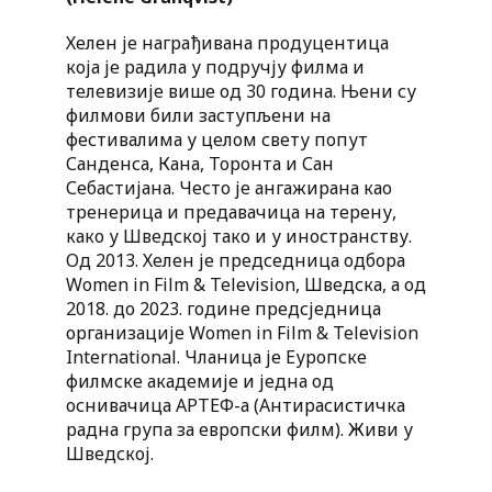
Хелен је награђивана продуцентица
која је радила у подручју филма и
телевизије више од 30 година. Њени су
филмови били заступљени на
фестивалима у целом свету попут
Санденса, Кана, Торонта и Сан
Себастијана. Често је ангажирана као
тренерица и предавачица на терену,
како у Шведској тако и у иностранству.
Од 2013. Хелен је председница одбора
Women in Film & Television, Шведска, а од
2018. до 2023. године предсједница
организације Women in Film & Television
International. Чланица је Еуропске
филмске академије и једна од
оснивачица АРТЕФ-а (Антирасистичка
радна група за европски филм). Живи у
Шведској.