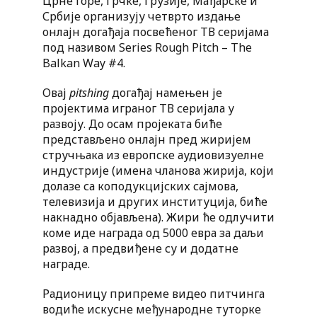
Црне Горе, Грчке, Грузије, Мађарске и
Србије организују четврто издање
онлајн догађаја посвећеног ТВ серијама
под називом Series Rough Pitch – The
Balkan Way #4.
Овај
pitshing
догађај намењен је
пројектима играног ТВ серијала у
развоју. До осам пројеката биће
представљено онлајн пред жиријем
стручњака из европске аудиовизуелне
индустрије (имена чланова жирија, који
долазе са коподукцијских сајмова,
телевизија и других институција, биће
накнадно објављена). Жири ће одлучити
коме иде награда од 5000 евра за даљи
развој, а предвиђене су и додатне
награде.
Радионицу припреме видео питчинга
водиће искусне међународне туторке