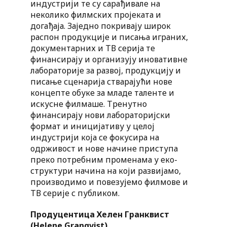
индустрији те су сарађивале на
неколико филмских пројеката и
догађаја. Заједно покривају широк
распон продукције и писања играних,
документарних и ТВ серија те
финансирају и организују иновативне
лабораторије за развој, продукцију и
писање сценарија стварајући нове
концепте обуке за младе таленте и
искусне филмаше. Тренутно
финансирају нови лабораторијски
формат и иницијативу у целој
индустрији која се фокусира на
одрживост и нове начине приступа
преко потребним променама у еко-
структури начина на који развијамо,
производимо и повезујемо филмове и
ТВ серије с публиком.
Продуцентица Хелен Гранквист
(Helene Granqvist)