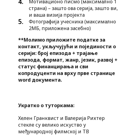
Мотивационо писмо (максимално 1
страна) – зашто ова серија, зашто ви,
и ваша визија пројекта
Фотографија учесника (максимално
2МБ, приложена засебно)
**Молимо приложите податке за
контакт, укључујући и појединости о
серији: број епизода + трајање
епизода, формат, жанр, језик, развој +
статус финанцирања и сви
копродуценти на врху прве странице
word документа.
Укратко о туторкама:
Хелен Гранквист и Валерија Рихтер
стекле су велико искуство у
међународној филмској и ТВ