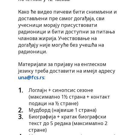
Како ће видео пичеви бити снимљени и
достављени пре самог догађаја, сви
учесници морају присуствовати
радионици и бити доступни за питања
чланова жирија. Учествовање на
догађају није могуће без учешћа на
радионици.
Материјали за пријаву на енглеском
језику треба доставити на имејл адресу
una@fcs.rs
:
Логлајн + синопсис сезоне
(максимално 1½ страна + контакт
подаци на ½ стране)
Мудборд (највише 1 страна)
Биографија + кратак биографски
текст до 5 редака (максимално 2
стране)