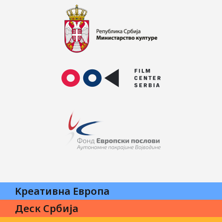
Kреативна Eвропа
Деск Србија