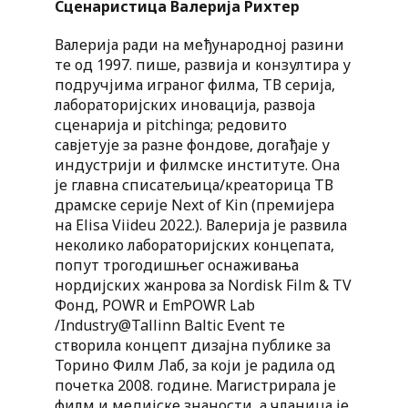
Сценаристица Валериjа Рихтер
Валериjа ради на међународној разини
те од 1997. пише, развија и конзултира у
подручјима играног филма, ТВ серија,
лабораторијских иновација, развоја
сценарија и pitchinga; редовито
савјетује за разне фондове, догађаје у
индустрији и филмске институте. Она
је главна списатељица/креаторица ТВ
драмске серије Next of Kin (премијера
на Elisa Viideu 2022.). Валерија је развила
неколико лабораторијских концепата,
попут трогодишњег оснаживања
нордијских жанрова за Nordisk Film & TV
Фонд, POWR и EmPOWR Lab
/Industry@Tallinn Baltic Event те
створила концепт дизајна публике за
Торино Филм Лаб, за који је радила од
почетка 2008. године. Магистрирала је
филм и медијске знаности, а чланица је