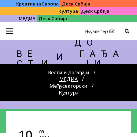
Kреативна Eвропа
Деск Србија
Култура
Деск Србија
МЕДИА
Деск Србија
Њузлетер
Д О
В Е
Г А Ђ А
И
С Т
И
Ј И
Вести и догађаји
МЕДИА
Међусекторски
Култура
10.
09.