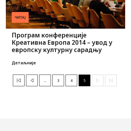
ЧИТАЈ
Програм конференције
Креативна Европа 2014 – увод у
европску културну сарадњу
Детаљније
...
3
4
5