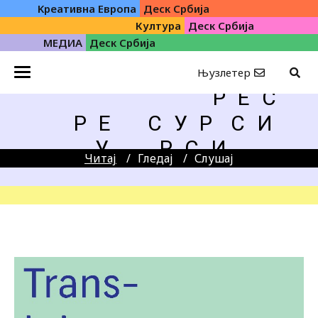
Kреативна Eвропа
Деск Србија
Култура
Деск Србија
МЕДИА
Деск Србија
Њузлетер
Р Е С
Р Е
С У Р
С И
У
Р С И
Читај
Гледај
Слушај