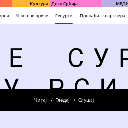
Култура
Деск Србија
МЕД
урси
Успешне приче
Ресурси
Пронађите партнера
 Е
С У 
У
Р С И
Читај
Гледај
Слушај