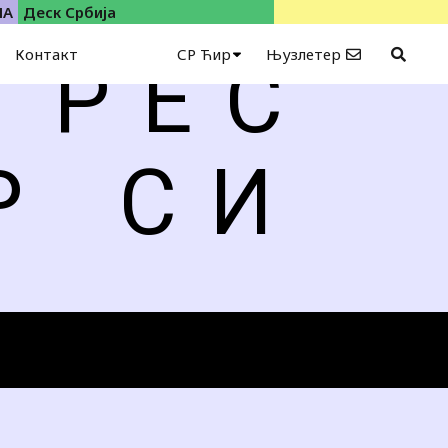
ИА
Деск Србија
Контакт
СР Ћир
Њузлетер
Р Е С
Р
С И