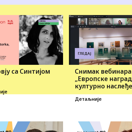
ГЛЕДАЈ
вју са Синтијом
Снимак вебинара
„Европске наград
културно наслеђе
ије
Детаљније