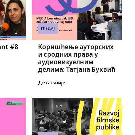
ГЛЕДАЈ
ant #8
Коришћење ауторских
и сродних права у
аудиовизуелним
делима: Татјана Буквић
Детаљније