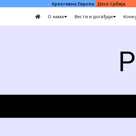
Kреативна Eвропа
Деск Србија
О нама
Вести и догађаји
Конк
Р