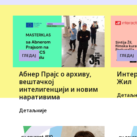
ГЛЕДАЈ
ГЛЕДАЈ
Абнер Прајс о архиву,
Интер
вештачкој
Жил
интелигенцији и новим
Детаљн
наративима
Детаљније