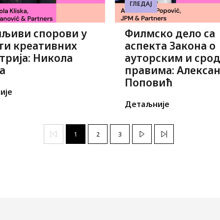
ГЛЕДАЈ
љиви спорови у
Филмско дело са
ти креативних
аспекта Закона о
трија: Никола
ауторским и сро
а
правима: Алекса
Поповић
ије
Детаљније
1
2
3