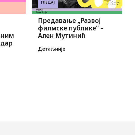
ГЛЕДАЈ
Предавање „Развој
филмске публике” –
дним
Ален Мутинић
ндар
Детаљније