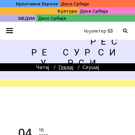
Kреативна Eвропа
Деск Србија
Култура
Деск Србија
МЕДИА
Деск Србија
Њузлетер
Р Е С
Р Е
С У Р
С И
У
Р С И
Читај
Гледај
Слушај
04.
10.