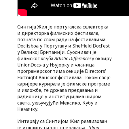
Синтија Жил је португалска селекторка
и директорка филмских фестивала,
позната по свом раду на фестивалима
Doclisboa у Португалу и Sheffield DocFest
у Великој Британији. Суоснивач је
филмског клуба
Artistic Differences
у оквиру
UnionDocs-а у Њујорку и чланица
програмерског тима секције Directors’
Fortnight Канског фестивала. Током своје
каријере курирала је филмске програме
и изложбе, те држала предавања и
радионице у институцијама широм
света, укључујући Мексико, Кубу и
Немачку.
Интервју са Синтијом Жил реализован
је у оквиру њеног предавања
„Шта