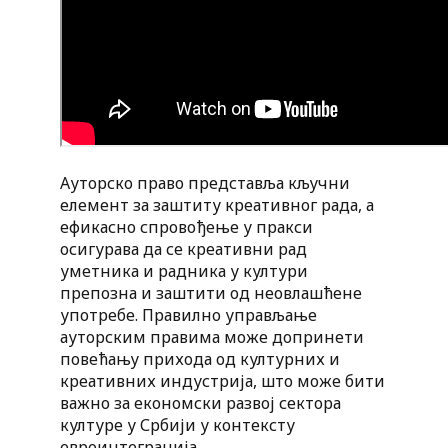
Ауторско право представља кључни
елемент за заштиту креативног рада, а
ефикасно спровођење у пракси
осигурава да се креативни рад
уметника и радника у култури
препозна и заштити од неовлашћене
употребе. Правилно управљање
ауторским правима може допринети
повећању прихода од културних и
креативних индустрија, што може бити
важно за економски развој сектора
културе у Србији у контексту
евроинтеграција.