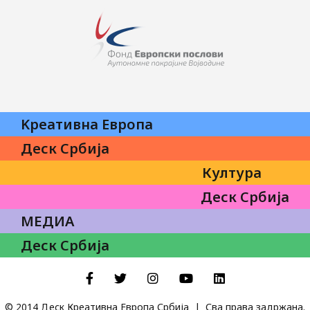
Kреативна Eвропа
Деск Србија
Култура
Деск Србија
МЕДИА
Деск Србија
Facebook
Twitter
Instagram
YouTube
LinkedIn
© 2014 Деск Креативна Европа Србија | Сва права задржана.