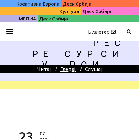
Kреативна Eвропа
Деск Србија
Култура
Деск Србија
МЕДИА
Деск Србија
Њузлетер
Р Е С
Р Е
С У Р
С И
У
Р С И
Читај
Гледај
Слушај
23.
07.