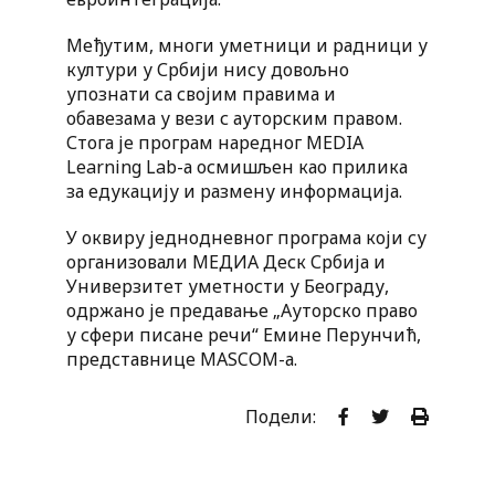
Међутим, многи уметници и радници у
култури у Србији нису довољно
упознати са својим правима и
обавезама у вези с ауторским правом.
Стога је програм наредног MEDIA
Learning Lab-а осмишљен као прилика
за едукацију и размену информација.
У оквиру једнодневног програма који су
организовали МЕДИА Деск Србија и
Универзитет уметности у Београду,
одржано је предавање „Ауторско право
у сфери писане речи“ Емине Перунчић,
представнице MASCOM-а.
Подели: